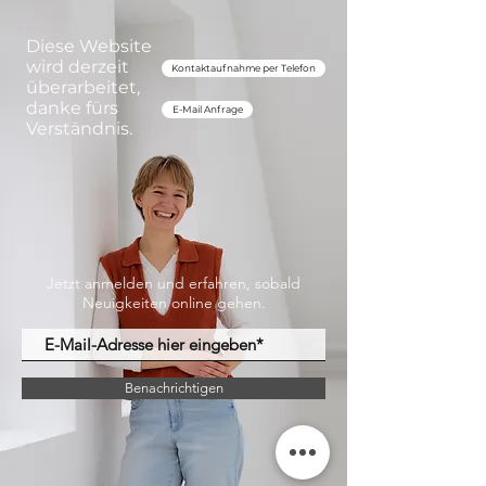
Diese Website
wird derzeit
Kontaktaufnahme per Telefon
überarbeitet,
danke fürs
E-Mail Anfrage
Verständnis.
Jetzt anmelden und erfahren, sobald
Neuigkeiten online gehen.
Benachrichtigen