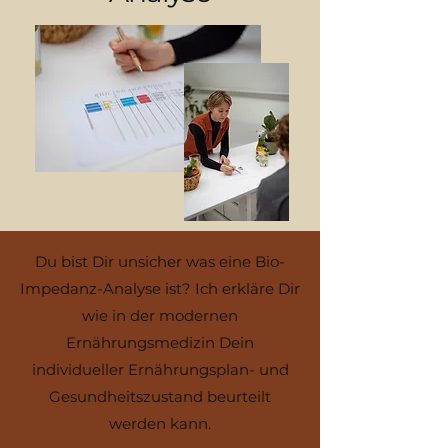
Du bist Dir unsicher was eine Bio-
Impedanz-Analyse ist? Ich erkläre Dir
wie in der modernen
Ernährungsmedizin Dein
individueller
Ernährungsplan- und
Gesundheitszustand beurteilt
werden kann.