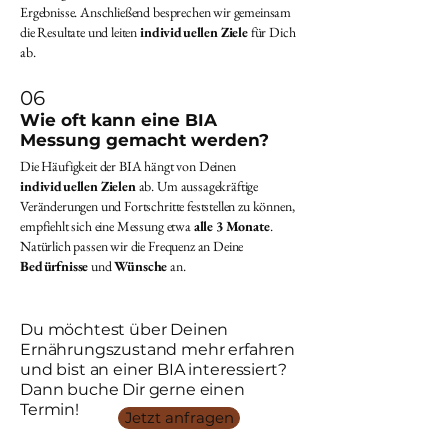
Ergebnisse. Anschließend besprechen wir gemeinsam
die Resultate und leiten
individuellen Ziele
für Dich
ab.
06
Wie oft kann eine BIA
Messung gemacht werden?
Die Häufigkeit der BIA hängt von Deinen
individuellen
Zielen
ab. Um aussagekräftige
Veränderungen und Fortschritte feststellen zu können,
empfiehlt sich eine Messung etwa
alle 3 Monate
.
Natürlich passen wir die Frequenz an Deine
Bedürfnisse
und
Wünsche
an.
Du möchtest über Deinen
Ernährungszustand mehr erfahren
und bist an einer BIA interessiert?
Dann buche Dir gerne einen
Termin!
Jetzt anfragen