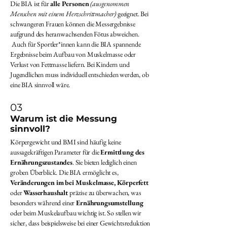
Die BIA ist für
alle Personen
(ausgenommen
Menschen mit einem Herzschrittmacher)
geeignet. Bei
schwangeren Frauen können die Messergebnisse
aufgrund des heranwachsenden Fötus abweichen.
Auch für Sportler*innen kann die BIA spannende
Ergebnisse beim Aufbau von Muskelmasse oder
Verlust von Fettmasse liefern. Bei Kindern und
Jugendlichen muss individuell entschieden werden, ob
eine BIA sinnvoll wäre.
03
Warum ist die Messung
sinnvoll?
Körpergewicht und BMI sind häufig keine
aussagekräftigen Parameter für die
Ermittlung des
Ernährungszustandes
. Sie bieten lediglich einen
groben Überblick. Die BIA ermöglicht es,
Veränderungen im bei Muskelmasse, Körperfett
oder
Wasserhaushalt
präzise zu überwachen, was
besonders während einer
Ernährungsumstellung
oder beim Muskelaufbau wichtig ist. So stellen wir
sicher, dass beispielsweise bei einer Gewichtsreduktion