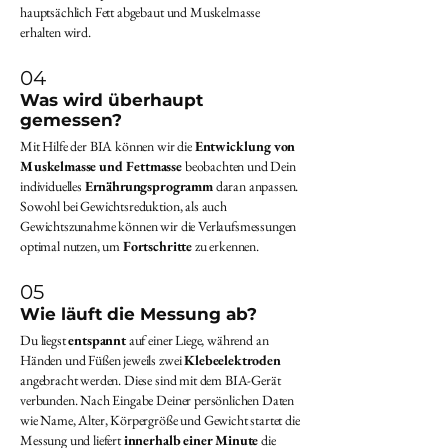
hauptsächlich Fett abgebaut und Muskelmasse
erhalten wird.
04
Was wird überhaupt
gemessen?
Mit Hilfe der BIA können wir die
Entwicklung von
Muskelmasse und Fettmasse
beobachten und Dein
individuelles
Ernährungsprogramm
daran anpassen.
Sowohl bei Gewichtsreduktion, als auch
Gewichtszunahme können wir die Verlaufsmessungen
optimal nutzen, um
Fortschritte
zu erkennen.​
05
Wie läuft die Messung ab?
Du liegst
entspannt
auf einer Liege, während an
Händen und Füßen jeweils zwei
Klebeelektroden
angebracht werden. Diese sind mit dem BIA-Gerät
verbunden. Nach Eingabe Deiner persönlichen Daten
wie Name, Alter, Körpergröße und Gewicht startet die
Messung und liefert
innerhalb
einer
Minute
die