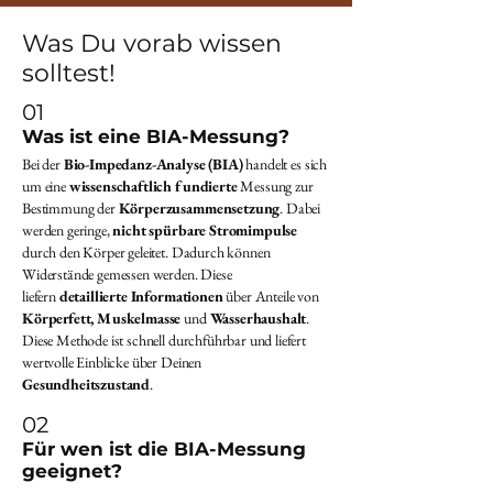
Was Du vorab wissen
solltest!
01
Was ist eine BIA-Messung?
Bei der
Bio-Impedanz-Analyse (BIA)
handelt es sich
um eine
wissenschaftlich fundierte
Messung zur
Bestimmung der
Körperzusammensetzung
. Dabei
werden geringe,
nicht spürbare Stromimpulse
durch den Körper geleitet. Dadurch können
Widerstände gemessen werden. Diese
liefern
detaillierte Informationen
über Anteile von
Körperfett, Muskelmasse
und
Wasserhaushalt
.
Diese Methode ist schnell durchführbar und liefert
wertvolle Einblicke über Deinen
Gesundheitszustand
.
02
Für wen ist die BIA-Messung
geeignet?