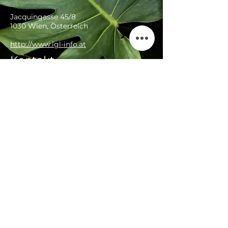
Jacquingasse 45/8
1030 Wien, Österreich
http://www.igl-info.at
Kontakt
+43 664 5341651
office@foodisfuel.at
Impress
AG
Datensch
um
B
utz
© 2025 Patricia Kemptner