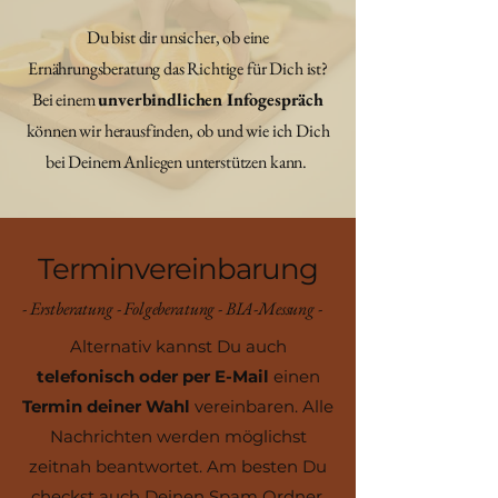
Du bist dir unsicher, ob eine
Ernährungsberatung das Richtige für Dich ist?
Bei einem
unverbindlichen Infogespräch
können wir herausfinden, ob und wie ich Dich
bei Deinem Anliegen unterstützen kann.
Terminvereinbarung
- Erstberatung - Folgeberatung - BIA-Messung -
Alternativ kannst Du auch
telefonisch oder per E-Mail
einen
Termin deiner Wahl
vereinbaren. Alle
Nachrichten werden möglichst
zeitnah beantwortet. Am besten Du
checkst auch Deinen Spam Ordner.