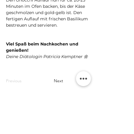
Den Gnocchi Auflauf nun für ca. 20-25 
Minuten im Ofen backen, bis der Käse 
geschmolzen und gold-gelb ist. Den 
fertigen Auflauf mit frischen Basilikum 
bestreuen und servieren.
Viel Spaß beim Nachkochen und 
genießen!
Deine Diätologin Patricia Kemptner 🌼
Previous
Next
Online
Kostenloses Erstgespräch